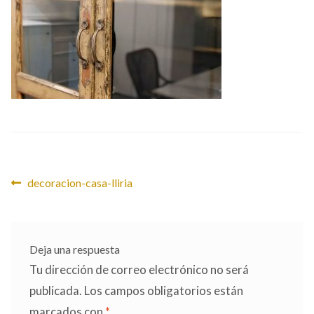
CONTACTO
Navegación
Anterior:
decoracion-casa-lliria
de
entradas
Deja una respuesta
Tu dirección de correo electrónico no será
publicada.
Los campos obligatorios están
marcados con
*