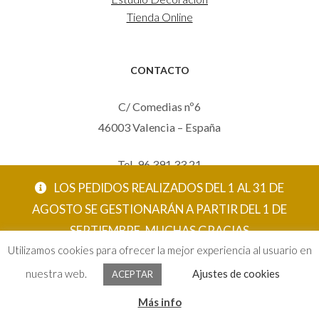
Tienda Online
CONTACTO
C/ Comedias nº6
46003 Valencia – España
Tel. 96 391 33 21
Mov. 620 123 461
LOS PEDIDOS REALIZADOS DEL 1 AL 31 DE
carola@eltallerdecarola.com
AGOSTO SE GESTIONARÁN A PARTIR DEL 1 DE
SEPTIEMBRE. MUCHAS GRACIAS
© El Taller de Carola 2026
Utilizamos cookies para ofrecer la mejor experiencia al usuario en
ACEPTAR
nuestra web.
Ajustes de cookies
ACEPTAR
0
Más info
Buscar