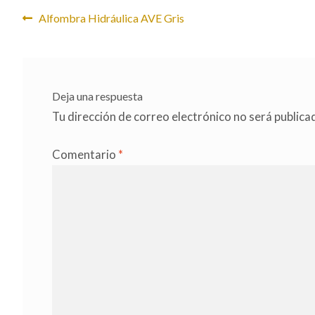
Navegación
Anterior:
Alfombra Hidráulica AVE Gris
de
entradas
Deja una respuesta
Tu dirección de correo electrónico no será publica
Comentario
*