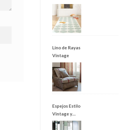
Alfombras
Nórdicas
Lino de Rayas
Vintage
Espejos Estilo
Vintage y
Apliques Art
Decó