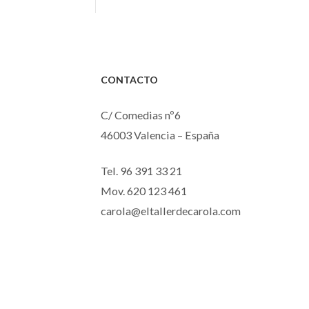
precios:
desde
25,00€
hasta
CONTACTO
35,00€
C/ Comedias nº6
46003 Valencia – España
Tel. 96 391 33 21
Mov. 620 123 461
carola@eltallerdecarola.com