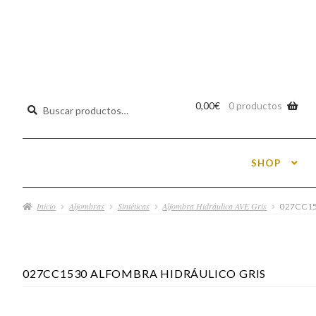
Buscar
0,00
€
0 productos
por:
SHOP
Inicio
Alfombras
Sintéticas
Alfombra Hidráulica AVE Gris
027CC15
027CC1530 ALFOMBRA HIDRÁULICO GRIS