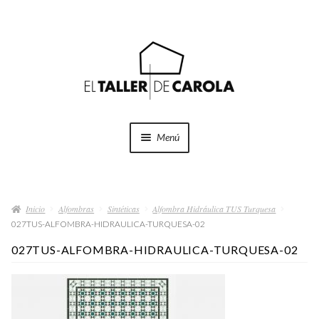
Ir
Ir
a
al
la
contenido
navegación
Menú
SHOP
Expand
el
Inicio
Alfombras
Sintéticas
Alfombra Hidráulica TUS Turquesa
menú
PROYECTOS
027TUS-ALFOMBRA-HIDRAULICA-TURQUESA-02
hijo
027TUS-ALFOMBRA-HIDRAULICA-TURQUESA-02
QUÉ HACEMOS
QUIÉNES SOMOS