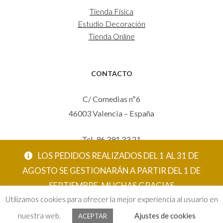
Tienda Física
Estudio Decoración
Tienda Online
CONTACTO
C/ Comedias nº6
46003 Valencia – España
Tel. 96 391 33 21
Mov. 620 123 461
LOS PEDIDOS REALIZADOS DEL 1 AL 31 DE
carola@eltallerdecarola.com
AGOSTO SE GESTIONARÁN A PARTIR DEL 1 DE
SEPTIEMBRE. MUCHAS GRACIAS
© El Taller de Carola 2026
Utilizamos cookies para ofrecer la mejor experiencia al usuario en
ACEPTAR
nuestra web.
Ajustes de cookies
ACEPTAR