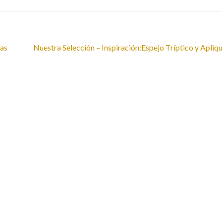
Siguiente:
cas
Nuestra Selección – Inspiración:Espejo Tríptico y Apliq