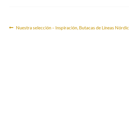
Navegación
Anterior:
Nuestra selección – Inspiración, Butacas de Líneas Nórdi
de
entradas