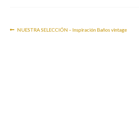
Navegación
Anterior:
NUESTRA SELECCIÓN – Inspiración Baños vintage
de
entradas