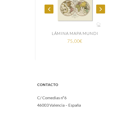
LÁMINA MAPA MUNDI
75,00
€
2
CONTACTO
C/ Comedias nº6
46003 Valencia – España