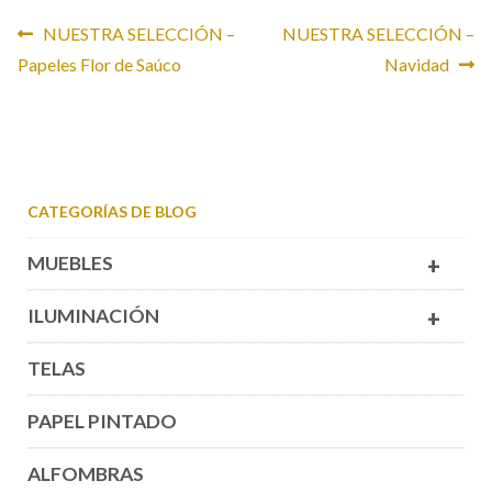
CONTACTO
Navegación
Anterior:
Siguiente:
NUESTRA SELECCIÓN –
NUESTRA SELECCIÓN –
Papeles Flor de Saúco
Navidad
de
entradas
CATEGORÍAS DE BLOG
MUEBLES
+
ILUMINACIÓN
+
TELAS
PAPEL PINTADO
ALFOMBRAS