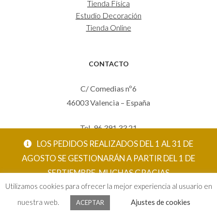
Tienda Física
Estudio Decoración
Tienda Online
CONTACTO
C/ Comedias nº6
46003 Valencia – España
Tel. 96 391 33 21
Mov. 620 123 461
LOS PEDIDOS REALIZADOS DEL 1 AL 31 DE
carola@eltallerdecarola.com
AGOSTO SE GESTIONARÁN A PARTIR DEL 1 DE
SEPTIEMBRE. MUCHAS GRACIAS
© El Taller de Carola 2026
Utilizamos cookies para ofrecer la mejor experiencia al usuario en
ACEPTAR
nuestra web.
Ajustes de cookies
ACEPTAR
0