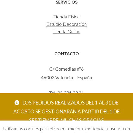
SERVICIOS
Tienda Física
Estudio Decoración
Tienda Online
CONTACTO
C/ Comedias nº6
46003 Valencia – España
Tel. 96 391 33 21
Mov. 620 123 461
LOS PEDIDOS REALIZADOS DEL 1 AL 31 DE
carola@eltallerdecarola.com
AGOSTO SE GESTIONARÁN A PARTIR DEL 1 DE
SEPTIEMBRE. MUCHAS GRACIAS
© El Taller de Carola 2026
Utilizamos cookies para ofrecer la mejor experiencia al usuario en
ACEPTAR