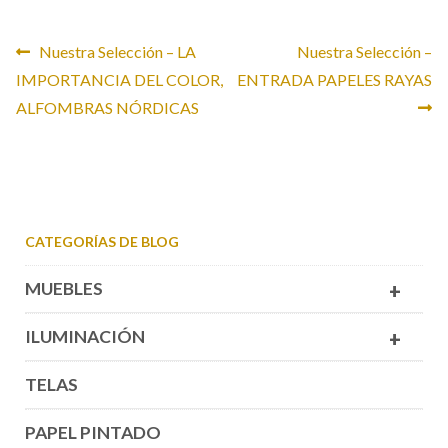
CONTACTO
Navegación
Anterior:
Siguiente:
Nuestra Selección – LA
Nuestra Selección –
IMPORTANCIA DEL COLOR,
ENTRADA PAPELES RAYAS
de
ALFOMBRAS NÓRDICAS
entradas
CATEGORÍAS DE BLOG
MUEBLES
+
ILUMINACIÓN
+
TELAS
PAPEL PINTADO