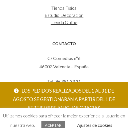
Tienda Física
Estudio Decoración
Tienda Online
CONTACTO
C/ Comedias nº6
46003 Valencia – España
Tel. 96 391 33 21
Mov. 620 123 461
LOS PEDIDOS REALIZADOS DEL 1 AL 31 DE
carola@eltallerdecarola.com
AGOSTO SE GESTIONARÁN A PARTIR DEL 1 DE
SEPTIEMBRE. MUCHAS GRACIAS
© El Taller de Carola 2026
Utilizamos cookies para ofrecer la mejor experiencia al usuario en
ACEPTAR
nuestra web.
Ajustes de cookies
ACEPTAR