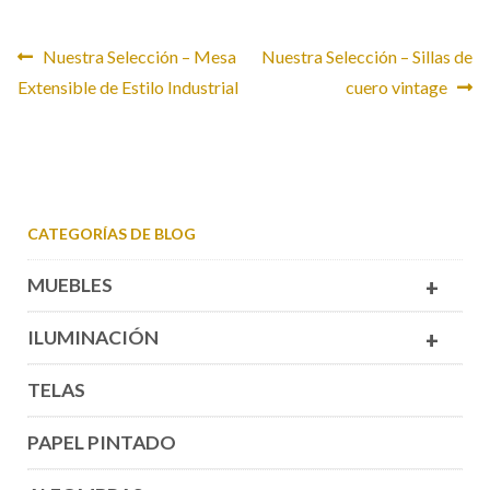
CONTACTO
Navegación
Anterior:
Siguiente:
Nuestra Selección – Mesa
Nuestra Selección – Sillas de
Extensible de Estilo Industrial
cuero vintage
de
entradas
CATEGORÍAS DE BLOG
MUEBLES
+
ILUMINACIÓN
+
TELAS
PAPEL PINTADO