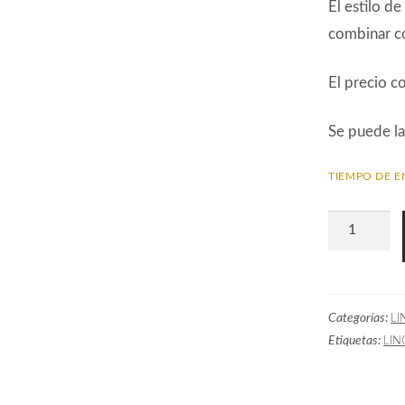
El estilo de
combinar co
El precio c
Se puede la
TIEMPO DE E
Tela
Lisa
GOT
Lino
Categorías:
LI
Verde
Etiquetas:
LIN
Terroso
cantidad