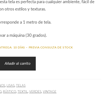
 esta tela es perfecta para cualquier ambiente, fácil de
n otros estilos y texturas.
orresponde a 1 metro de tela.
var a máquina (30 grados).
NTREGA: 10 DÍAS – PREVIA CONSULTA DE STOCK
Añadir al carrito
,
,
NOS
LISAS
TELAS
,
,
,
,
O
RÚSTICO
TEXTIL
VERDES
VINTAGE