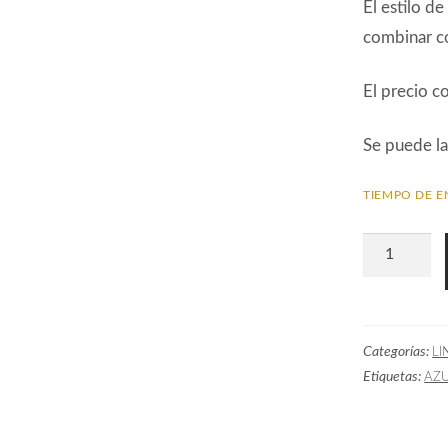
El estilo de
combinar co
El precio c
Se puede la
TIEMPO DE E
Tela
Lisa
GOT
Lino
Categorías:
LI
Azul
Etiquetas:
AZ
cantidad