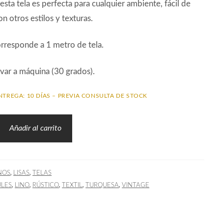
 esta tela es perfecta para cualquier ambiente, fácil de
n otros estilos y texturas.
orresponde a 1 metro de tela.
var a máquina (30 grados).
NTREGA: 10 DÍAS – PREVIA CONSULTA DE STOCK
Añadir al carrito
,
,
NOS
LISAS
TELAS
,
,
,
,
,
ULES
LINO
RÚSTICO
TEXTIL
TURQUESA
VINTAGE