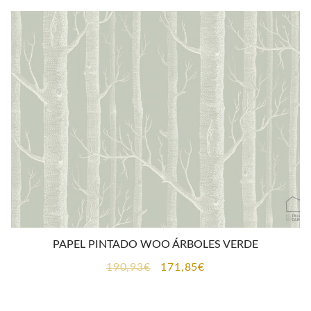
era:
es:
190,93€.
171,85€.
PAPEL PINTADO WOO ÁRBOLES VERDE
El
El
190,93
€
171,85
€
precio
precio
original
actual