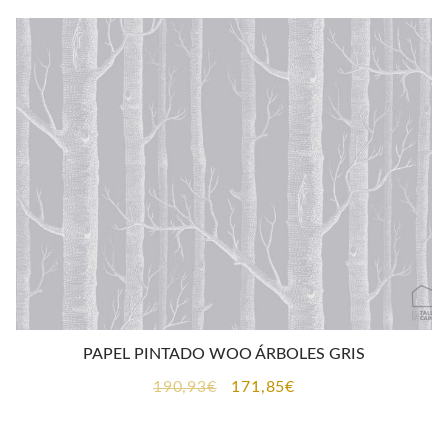
era:
es:
190,93€.
171,85€.
PAPEL PINTADO WOO ÁRBOLES GRIS
El
El
190,93
€
171,85
€
precio
precio
original
actual