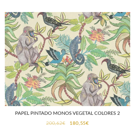
original
actual
era:
es:
182,70€.
164,40€.
PAPEL PINTADO MONOS VEGETAL COLORES 2
El
El
200,62
€
180,55
€
precio
precio