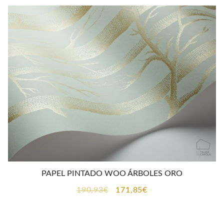
era:
es:
190,93€.
171,85€.
PAPEL PINTADO WOO ÁRBOLES ORO
El
El
190,93
€
171,85
€
precio
precio
original
actual