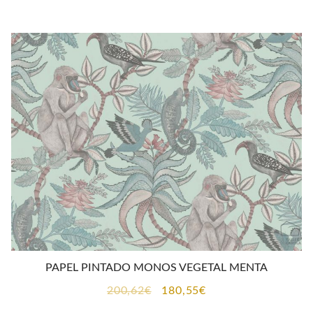
original
actual
era:
es:
200,62€.
180,55€.
PAPEL PINTADO MONOS VEGETAL MENTA
El
El
200,62
€
180,55
€
precio
precio