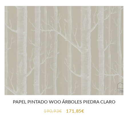
era:
es:
190,93€.
171,85€.
PAPEL PINTADO WOO ÁRBOLES PIEDRA CLARO
El
El
190,93
€
171,85
€
precio
precio
original
actual