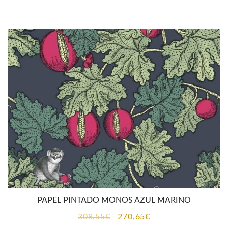
precio
precio
original
actual
era:
es:
308,55€.
270,65€.
PAPEL PINTADO MONOS AZUL MARINO
El
El
308,55
€
270,65
€