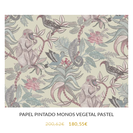
original
actual
era:
es:
200,62€.
180,55€.
PAPEL PINTADO MONOS VEGETAL PASTEL
El
El
200,62
€
180,55
€
precio
precio