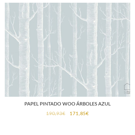
PAPEL PINTADO WOO ÁRBOLES AZUL
El
El
190,93
€
171,85
€
precio
precio
original
actual