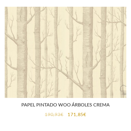
era:
es:
190,93€.
171,85€.
PAPEL PINTADO WOO ÁRBOLES CREMA
El
El
190,93
€
171,85
€
precio
precio
original
actual