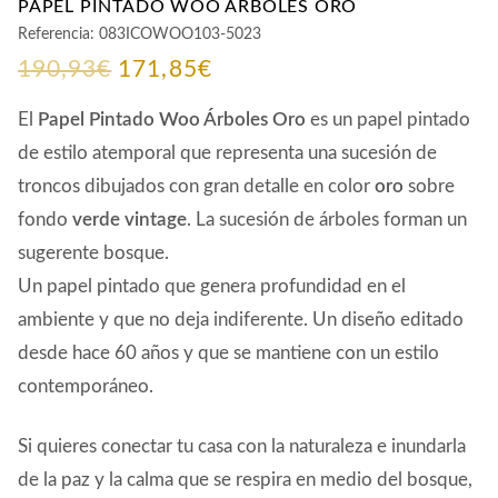
PAPEL PINTADO WOO ÁRBOLES ORO
Referencia:
083ICOWOO103-5023
El
El
190,93
€
171,85
€
precio
precio
El
Papel Pintado
Woo Árboles Oro
es un papel pintado
original
actual
de estilo atemporal que representa una sucesión de
troncos dibujados con gran detalle en color
oro
sobre
era:
es:
fondo
verde vintage
. La sucesión de árboles forman un
190,93€.
171,85€.
sugerente bosque.
Un papel pintado que genera profundidad en el
ambiente y que no deja indiferente. Un diseño editado
desde hace 60 años y que se mantiene con un estilo
contemporáneo.
Si quieres conectar tu casa con la naturaleza e inundarla
de la paz y la calma que se respira en medio del bosque,