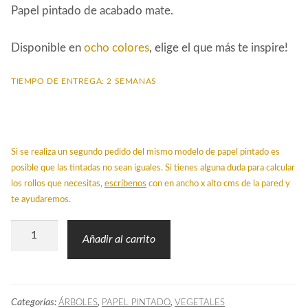
Papel pintado de acabado mate.
Disponible en
ocho colores
, elige el que más te inspire!
TIEMPO DE ENTREGA: 2 SEMANAS
Si se realiza un segundo pedido del mismo modelo de papel pintado es
posible que las tintadas no sean iguales. Si tienes alguna duda para calcular
los rollos que necesitas,
escríbenos
con en ancho x alto cms de la pared y
te ayudaremos.
Papel
Añadir al carrito
Pintado
Woo
Árboles
Categorías:
,
,
ÁRBOLES
PAPEL PINTADO
VEGETALES
Piedra