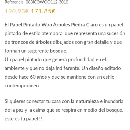
Referencia:
083ICOWOO112-3010
El
El
190,93
€
171,85
€
precio
precio
El
Papel Pintado
Woo Árboles
Piedra Claro
es un papel
original
actual
pintado de estilo atemporal que representa una sucesión
de
troncos de árboles
dibujados con gran detalle y que
era:
es:
forman un sugerente
bosque
.
190,93€.
171,85€.
Un papel pintado que genera profundidad en el
ambiente y que no deja indiferente. Un diseño editado
desde hace 60 años y que se mantiene con un estilo
contemporáneo.
Si quieres conectar tu casa con
la naturaleza
e inundarla
de la paz y la calma que se respira en medio del bosque,
este es tu papel !!