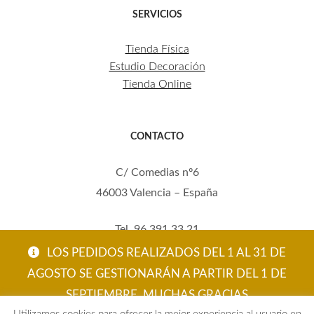
SERVICIOS
Tienda Física
Estudio Decoración
Tienda Online
CONTACTO
C/ Comedias nº6
46003 Valencia – España
Tel. 96 391 33 21
Mov. 620 123 461
LOS PEDIDOS REALIZADOS DEL 1 AL 31 DE
carola@eltallerdecarola.com
AGOSTO SE GESTIONARÁN A PARTIR DEL 1 DE
SEPTIEMBRE. MUCHAS GRACIAS
© El Taller de Carola 2026