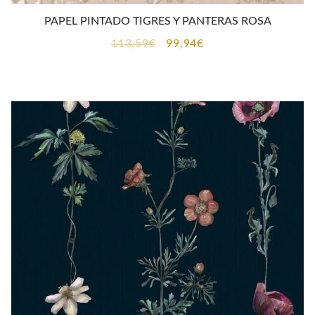
PAPEL PINTADO TIGRES Y PANTERAS ROSA
El
El
113,59
€
99,94
€
precio
precio
original
actual
era:
es:
113,59€.
99,94€.