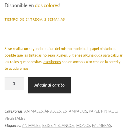
Disponible en
dos colores
!
TIEMPO DE ENTREGA: 2 SEMANAS
Si se realiza un segundo pedido del mismo modelo de papel pintado es
posible que las tintadas no sean iguales. Si tienes alguna duda para calcular
los rollos que necesitas,
escríbenos
con en ancho x alto cms de la pared y
te ayudaremos.
Papel
Añadir al carrito
Pintado
Toile
de
Categorías:
,
,
,
,
ANIMALES
ÁRBOLES
ESTAMPADOS
PAPEL PINTADO
Jouy
VEGETALES
Palmeras
Etiquetas:
,
,
,
,
ANIMALES
BEIGE Y BLANCOS
MONOS
PALMERAS