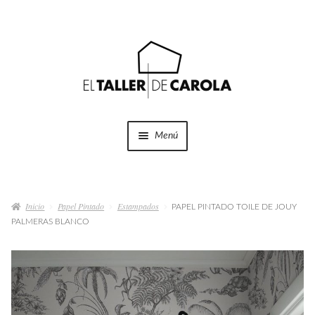
Ir
Ir
a
al
la
contenido
navegación
Menú
SHOP
Expandi
el
Inicio
Papel Pintado
Estampados
menú
PAPEL PINTADO TOILE DE JOUY
PROYECTOS
PALMERAS BLANCO
hijo
QUÉ HACEMOS
QUIÉNES SOMOS