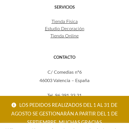
SERVICIOS
Tienda Física
Estudio Decoración
Tienda Online
CONTACTO
C/ Comedias nº6
46003 Valencia – España
Tel. 96 391 33 21
Mov. 620 123 461
LOS PEDIDOS REALIZADOS DEL 1 AL 31 DE
carola@eltallerdecarola.com
AGOSTO SE GESTIONARÁN A PARTIR DEL 1 DE
SEPTIEMBRE. MUCHAS GRACIAS
© El Taller de Carola 2026