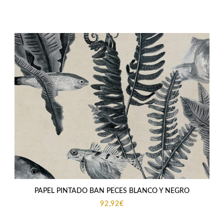
original
actual
era:
es:
83,95€.
75,00€.
PAPEL PINTADO BAN PECES BLANCO Y NEGRO
92,92
€