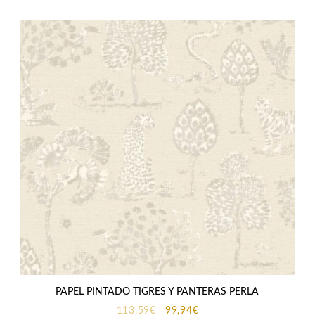
113,59€.
99,94€.
PAPEL PINTADO TIGRES Y PANTERAS PERLA
El
El
113,59
€
99,94
€