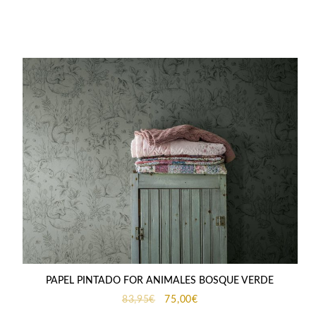
precio
precio
original
actual
era:
es:
113,59€.
99,94€.
PAPEL PINTADO FOR ANIMALES BOSQUE VERDE
El
El
83,95
€
75,00
€
precio
precio