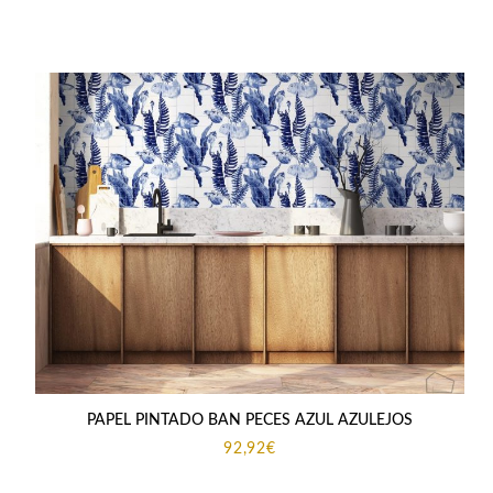
original
actual
era:
es:
83,95€.
75,00€.
PAPEL PINTADO BAN PECES AZUL AZULEJOS
92,92
€