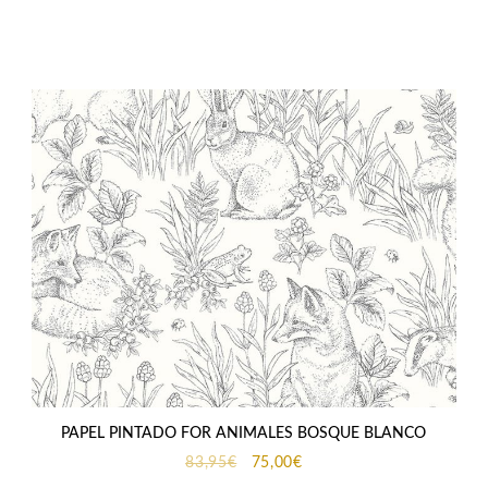
precio
precio
original
actual
era:
es:
113,59€.
99,94€.
PAPEL PINTADO FOR ANIMALES BOSQUE BLANCO
El
El
83,95
€
75,00
€
precio
precio