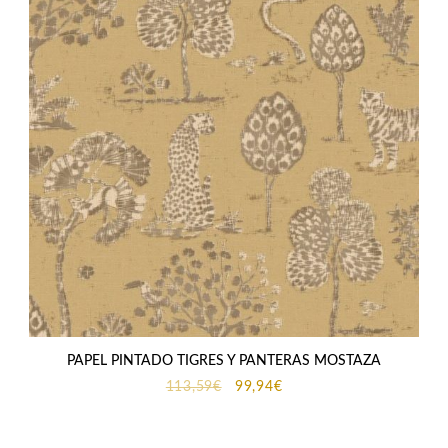
PAPEL PINTADO TIGRES Y PANTERAS MOSTAZA
El
El
113,59
€
99,94
€
precio
precio
original
actual
era:
es: