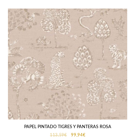
113,59€.
99,94€.
PAPEL PINTADO TIGRES Y PANTERAS ROSA
El
El
113,59
€
99,94
€