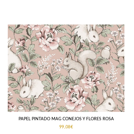
precio
precio
original
actual
era:
es:
113,59€.
99,94€.
PAPEL PINTADO MAG CONEJOS Y FLORES ROSA
99,08
€