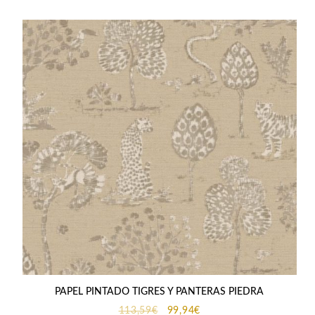
113,59€.
99,94€.
PAPEL PINTADO TIGRES Y PANTERAS PIEDRA
El
El
113,59
€
99,94
€