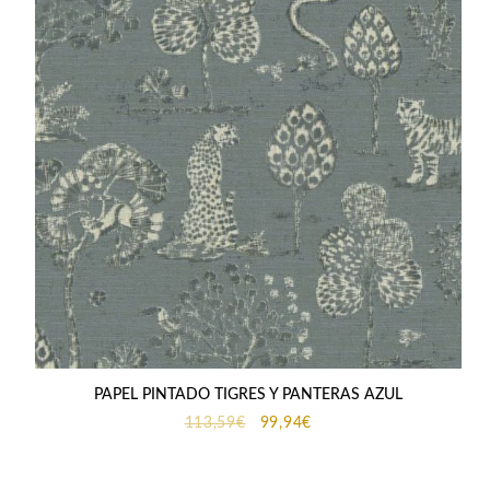
PAPEL PINTADO TIGRES Y PANTERAS AZUL
El
El
113,59
€
99,94
€
precio
precio
original
actual
era:
es: