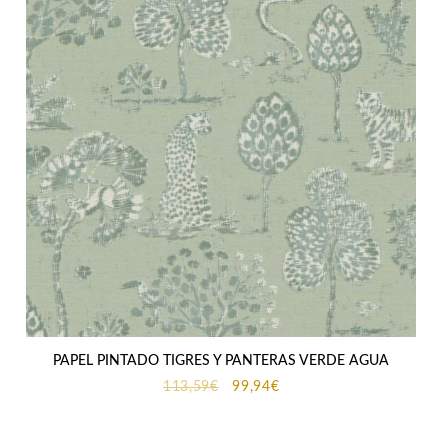
PAPEL PINTADO TIGRES Y PANTERAS VERDE AGUA
El
El
113,59
€
99,94
€
precio
precio
original
actual
era:
es: