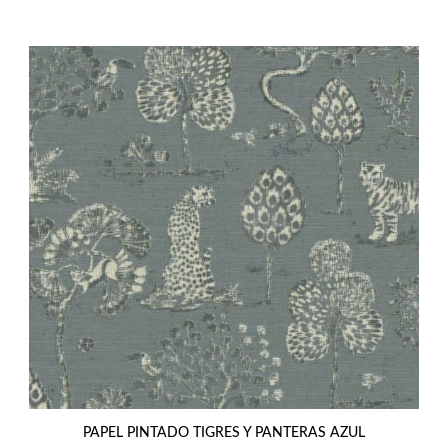
era:
es:
136,41€.
119,99€.
PAPEL PINTADO TIGRES Y PANTERAS AZUL