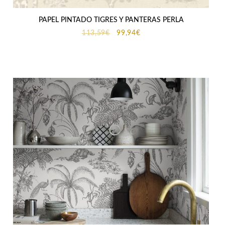
PAPEL PINTADO TIGRES Y PANTERAS PERLA
El
El
113,59
€
99,94
€
precio
precio
original
actual
era:
es:
113,59€.
99,94€.