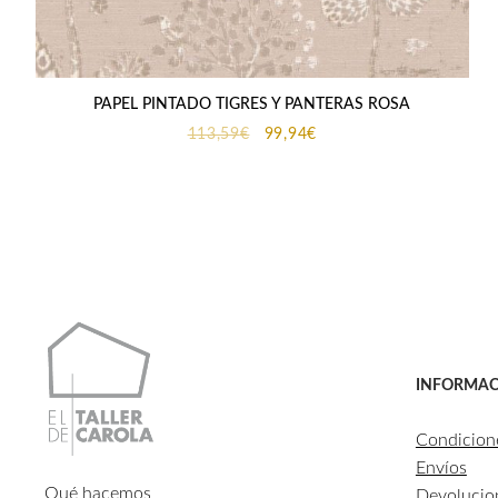
PAPEL PINTADO TIGRES Y PANTERAS ROSA
El
El
113,59
€
99,94
€
precio
precio
original
actual
era:
es:
113,59€.
99,94€.
INFORMAC
Condicion
Envíos
Qué hacemos
Devolucio