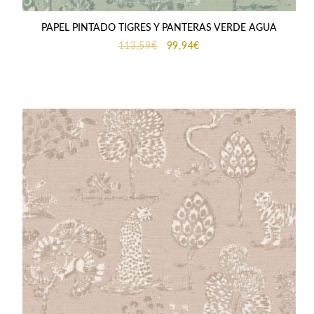
PAPEL PINTADO TIGRES Y PANTERAS VERDE AGUA
El
El
113,59
€
99,94
€
precio
precio
original
actual
era:
es:
113,59€.
99,94€.