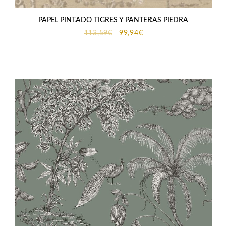
PAPEL PINTADO TIGRES Y PANTERAS PIEDRA
El
El
113,59
€
99,94
€
precio
precio
original
actual
era:
es:
113,59€.
99,94€.