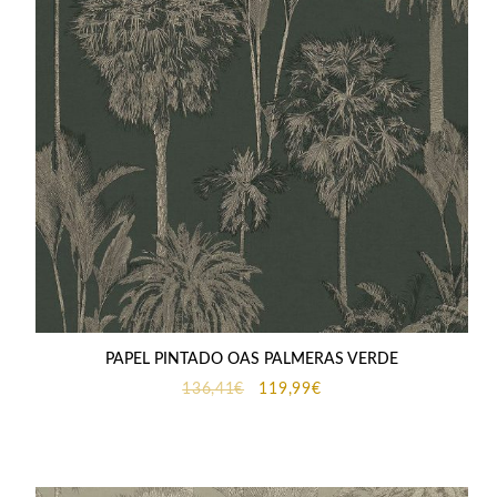
PAPEL PINTADO OAS PALMERAS VERDE
El
El
136,41
€
119,99
€
precio
precio
original
actual
era:
es:
136,41€.
119,99€.