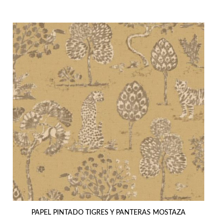
era:
es:
136,41€.
119,99€.
PAPEL PINTADO TIGRES Y PANTERAS MOSTAZA