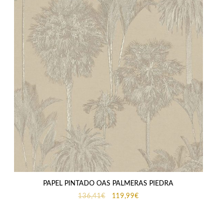
PAPEL PINTADO OAS PALMERAS PIEDRA
El
El
136,41
€
119,99
€
precio
precio
original
actual