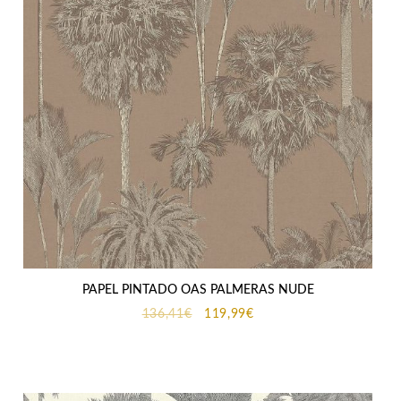
PAPEL PINTADO OAS PALMERAS NUDE
El
El
136,41
€
119,99
€
precio
precio
original
actual
era:
es:
136,41€.
119,99€.