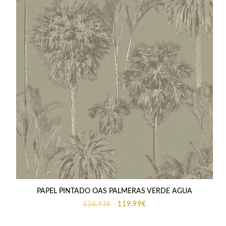
PAPEL PINTADO OAS PALMERAS VERDE AGUA
El
El
136,41
€
119,99
€
precio
precio
original
actual