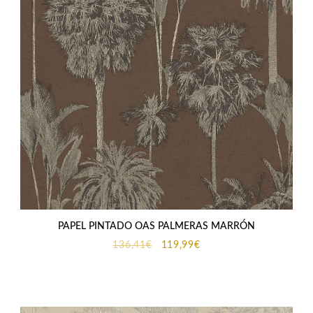
PAPEL PINTADO OAS PALMERAS MARRÓN
El
El
136,41
€
119,99
€
precio
precio
original
actual
era:
es:
136,41€.
119,99€.