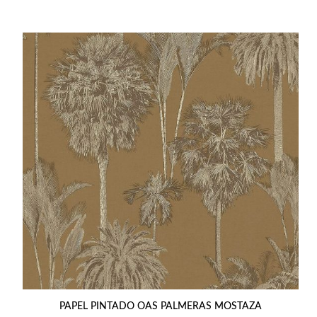
era:
es:
136,41€.
119,99€.
PAPEL PINTADO OAS PALMERAS MOSTAZA