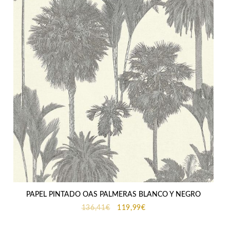
PAPEL PINTADO OAS PALMERAS BLANCO Y NEGRO
El
El
136,41
€
119,99
€
precio
precio
original
actual