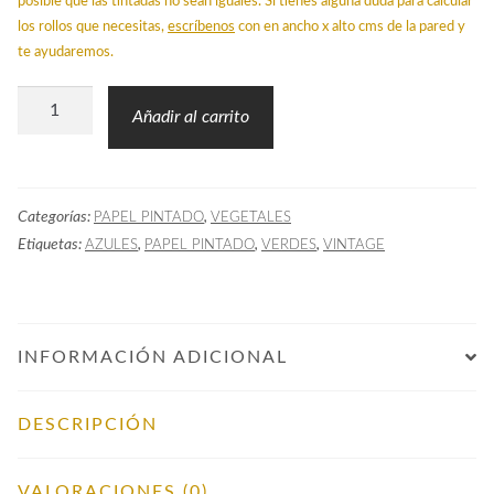
posible que las tintadas no sean iguales. Si tienes alguna duda para calcular
los rollos que necesitas,
escríbenos
con en ancho x alto cms de la pared y
te ayudaremos.
Papel
Añadir al carrito
Pintado
Vegetal
Colonial
Categorías:
,
PAPEL PINTADO
VEGETALES
Azul
Etiquetas:
,
,
,
AZULES
PAPEL PINTADO
VERDES
VINTAGE
cantidad
INFORMACIÓN ADICIONAL
DESCRIPCIÓN
VALORACIONES (0)