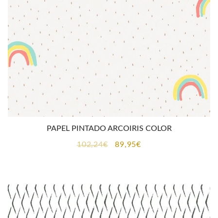
PAPEL PINTADO ARCOIRIS COLOR
El
El
102,24
€
89,95
€
precio
precio
original
actual
era:
es:
102,24€.
89,95€.