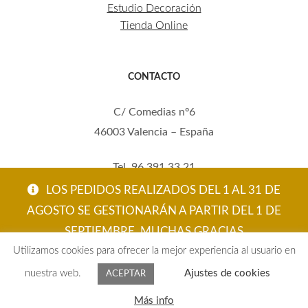
Estudio Decoración
Tienda Online
CONTACTO
C/ Comedias nº6
46003 Valencia – España
Tel. 96 391 33 21
Mov. 620 123 461
LOS PEDIDOS REALIZADOS DEL 1 AL 31 DE
carola@eltallerdecarola.com
AGOSTO SE GESTIONARÁN A PARTIR DEL 1 DE
SEPTIEMBRE. MUCHAS GRACIAS
© El Taller de Carola 2026
Utilizamos cookies para ofrecer la mejor experiencia al usuario en
ACEPTAR
nuestra web.
Ajustes de cookies
ACEPTAR
0
Más info