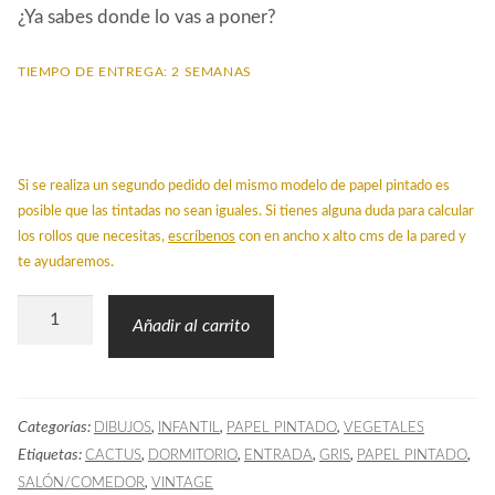
¿Ya sabes donde lo vas a poner?
TIEMPO DE ENTREGA: 2 SEMANAS
Si se realiza un segundo pedido del mismo modelo de papel pintado es
posible que las tintadas no sean iguales. Si tienes alguna duda para calcular
los rollos que necesitas,
escríbenos
con en ancho x alto cms de la pared y
te ayudaremos.
Papel
Añadir al carrito
Pintado
INS
CACTUS
Categorías:
,
,
,
DIBUJOS
INFANTIL
PAPEL PINTADO
VEGETALES
Gris
Etiquetas:
,
,
,
,
,
CACTUS
DORMITORIO
ENTRADA
GRIS
PAPEL PINTADO
cantidad
,
SALÓN/COMEDOR
VINTAGE