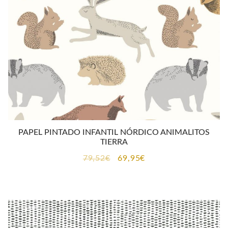
PAPEL PINTADO INFANTIL NÓRDICO ANIMALITOS
TIERRA
El
El
79,52
€
69,95
€
precio
precio
original
actual
era:
es:
79,52€.
69,95€.