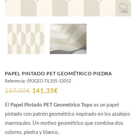
PAPEL PINTADO PET GEOMÉTRICO PIEDRA
Referencia:
093GEO-TIL105-12052
El
El
157,05
€
141,35
€
precio
precio
El
Papel Pintado PET Geométrico Topo
es un papel
original
actual
pintado con patrón geométrico inspirado en los azulejos
marroquíes. Un motivo geométrico que combina dos
era:
es:
colores, piedra y blanco.
157,05€.
141,35€.