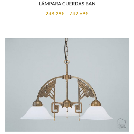
LÁMPARA CUERDAS BAN
Rango
248,29
€
-
742,69
€
de
precios:
desde
248,29€
hasta
742,69€