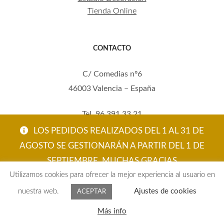
Tienda Online
CONTACTO
C/ Comedias nº6
46003 Valencia – España
Tel. 96 391 33 21
Mov. 620 123 461
LOS PEDIDOS REALIZADOS DEL 1 AL 31 DE
carola@eltallerdecarola.com
AGOSTO SE GESTIONARÁN A PARTIR DEL 1 DE
SEPTIEMBRE. MUCHAS GRACIAS
© El Taller de Carola 2026
Utilizamos cookies para ofrecer la mejor experiencia al usuario en
ACEPTAR
nuestra web.
Ajustes de cookies
ACEPTAR
0
Más info
Buscar