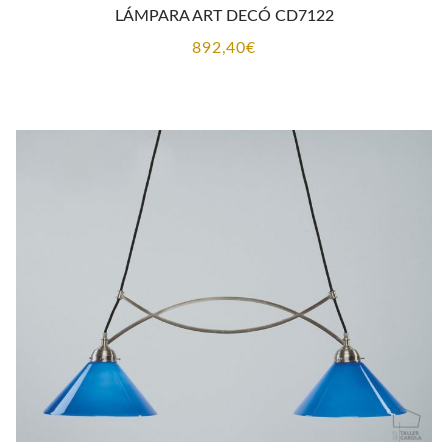
LÁMPARA ART DECÓ CD7122
892,40
€