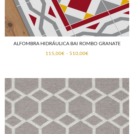
ALFOMBRA HIDRÁULICA BAI ROMBO GRANATE
Rango
115,00
€
-
510,00
€
de
precios:
desde
115,00€
hasta
510,00€