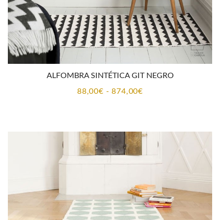
ALFOMBRA SINTÉTICA GIT NEGRO
Rango
88,00
€
-
874,00
€
de
precios:
desde
88,00€
hasta
874,00€