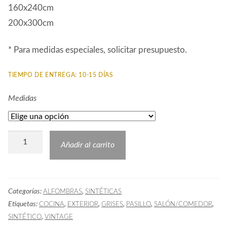
160x240cm
200x300cm
* Para medidas especiales, solicitar presupuesto.
TIEMPO DE ENTREGA: 10-15 DÍAS
Medidas
Alfombra
Añadir al carrito
Hidráulica
PAD
Gris
Categorías:
,
ALFOMBRAS
SINTÉTICAS
cantidad
Etiquetas:
,
,
,
,
,
COCINA
EXTERIOR
GRISES
PASILLO
SALÓN/COMEDOR
,
SINTÉTICO
VINTAGE