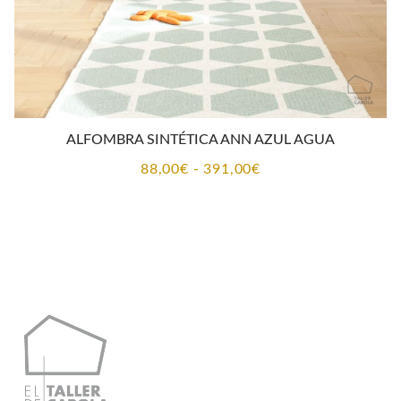
ALFOMBRA SINTÉTICA ANN AZUL AGUA
Rango
88,00
€
-
391,00
€
de
precios:
desde
88,00€
hasta
391,00€