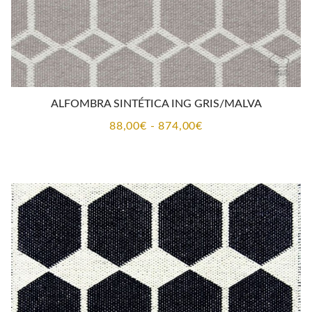
ALFOMBRA SINTÉTICA ING GRIS/MALVA
Rango
88,00
€
-
874,00
€
de
precios:
desde
88,00€
hasta
874,00€