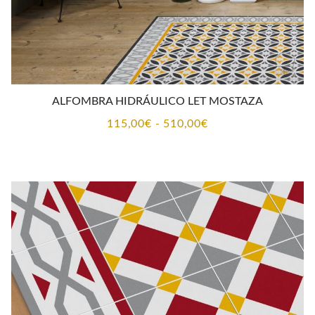
ALFOMBRA HIDRÁULICO LET MOSTAZA
Rango
115,00
€
-
510,00
€
de
precios:
desde
115,00€
hasta
510,00€