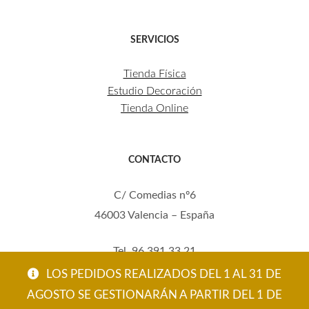
SERVICIOS
Tienda Física
Estudio Decoración
Tienda Online
CONTACTO
C/ Comedias nº6
46003 Valencia – España
Tel. 96 391 33 21
Mov. 620 123 461
LOS PEDIDOS REALIZADOS DEL 1 AL 31 DE
carola@eltallerdecarola.com
AGOSTO SE GESTIONARÁN A PARTIR DEL 1 DE