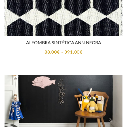
ALFOMBRA SINTÉTICA ANN NEGRA
Rango
88,00
€
-
391,00
€
de
precios:
desde
88,00€
hasta
391,00€