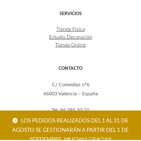
SERVICIOS
Tienda Física
Estudio Decoración
Tienda Online
CONTACTO
C/ Comedias nº6
46003 Valencia – España
Tel. 96 391 33 21
Mov. 620 123 461
LOS PEDIDOS REALIZADOS DEL 1 AL 31 DE
carola@eltallerdecarola.com
AGOSTO SE GESTIONARÁN A PARTIR DEL 1 DE
SEPTIEMBRE. MUCHAS GRACIAS