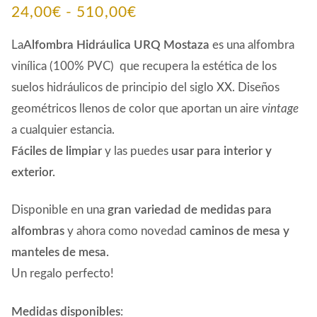
Rango
24,00
€
-
510,00
€
de
La
Alfombra Hidráulica URQ Mostaza
es una alfombra
precios:
vinílica (100% PVC) que recupera la estética de los
suelos hidráulicos de principio del siglo XX. Diseños
desde
geométricos llenos de color que aportan un aire
vintage
24,00€
a cualquier estancia.
hasta
Fáciles de limpiar
y las puedes
usar para interior y
510,00€
exterior.
Disponible en una
gran variedad de medidas para
alfombras
y ahora como novedad
caminos de mesa y
manteles de mesa.
Un regalo perfecto!
Medidas disponibles
: