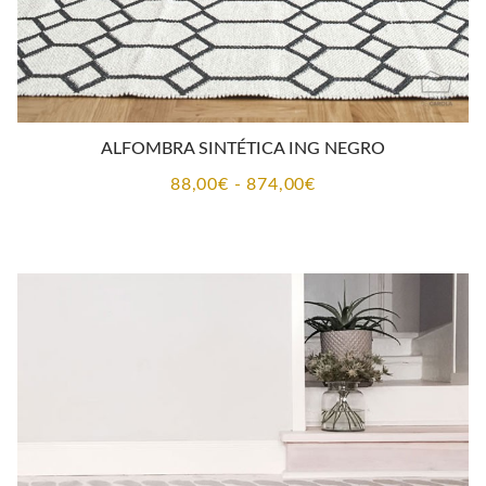
ALFOMBRA SINTÉTICA ING NEGRO
Rango
88,00
€
-
874,00
€
de
precios:
desde
88,00€
hasta
874,00€