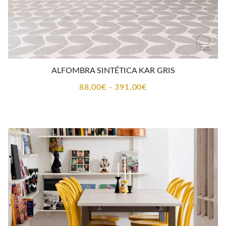
ALFOMBRA SINTÉTICA KAR GRIS
Rango
88,00
€
-
391,00
€
de
precios:
desde
88,00€
hasta
391,00€