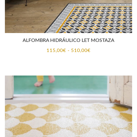
ALFOMBRA HIDRÁULICO LET MOSTAZA
Rango
115,00
€
-
510,00
€
de
precios:
desde
115,00€
hasta
510,00€