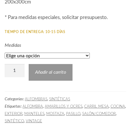
200x300cm
* Para medidas especiales, solicitar presupuesto.
TIEMPO DE ENTREGA: 10-15 DÍAS
Medidas
Alfombra
Añadir al carrito
Hidráulica
URQ
Mostaza
Categorías:
,
ALFOMBRAS
SINTÉTICAS
cantidad
Etiquetas:
,
,
,
,
ALFOMBRA
AMARILLOS Y OCRES
CARRIL MESA
COCINA
,
,
,
,
,
EXTERIOR
MANTELES
MOSTAZA
PASILLO
SALÓN/COMEDOR
,
SINTÉTICO
VINTAGE