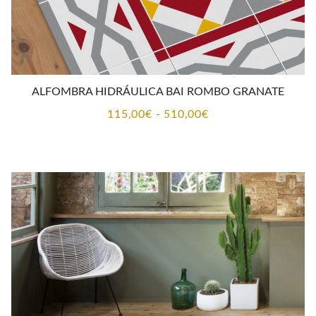
ALFOMBRA HIDRÁULICA BAI ROMBO GRANATE
Rango
115,00
€
-
510,00
€
de
precios:
desde
115,00€
hasta
510,00€