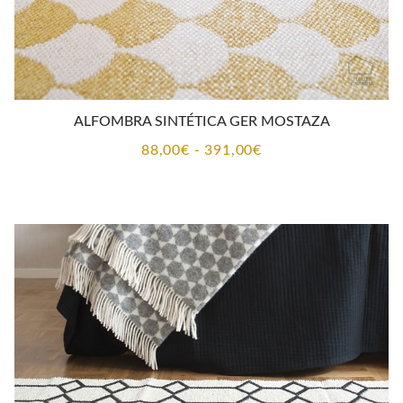
ALFOMBRA SINTÉTICA GER MOSTAZA
Rango
88,00
€
-
391,00
€
de
precios:
desde
88,00€
hasta
391,00€