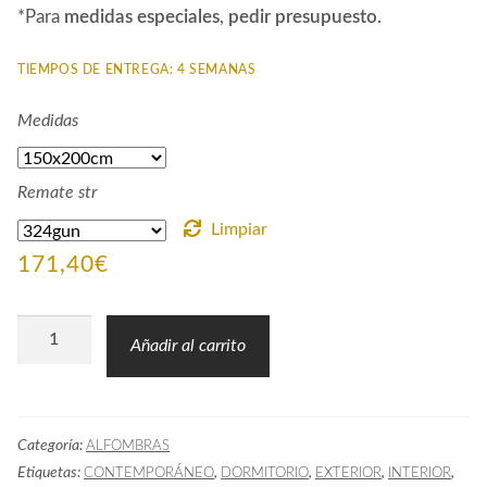
*Para
medidas especiales
,
pedir presupuesto.
TIEMPOS DE ENTREGA: 4 SEMANAS
Medidas
Remate str
Limpiar
171,40
€
Alfombra
Añadir al carrito
efecto
Sisal
88MON
Categoría:
ALFOMBRAS
MARRÓN
Etiquetas:
,
,
,
,
CONTEMPORÁNEO
DORMITORIO
EXTERIOR
INTERIOR
cantidad