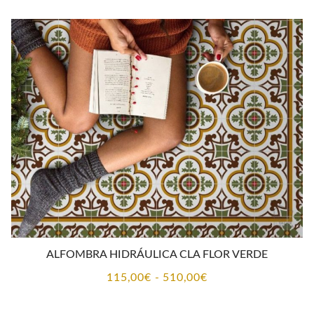
precios:
desde
88,00€
hasta
391,00€
ALFOMBRA HIDRÁULICA CLA FLOR VERDE
Rango
115,00
€
-
510,00
€
de