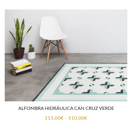
precios:
desde
115,00€
hasta
510,00€
ALFOMBRA HIDRÁULICA CAN CRUZ VERDE
Rango
115,00
€
-
510,00
€
de