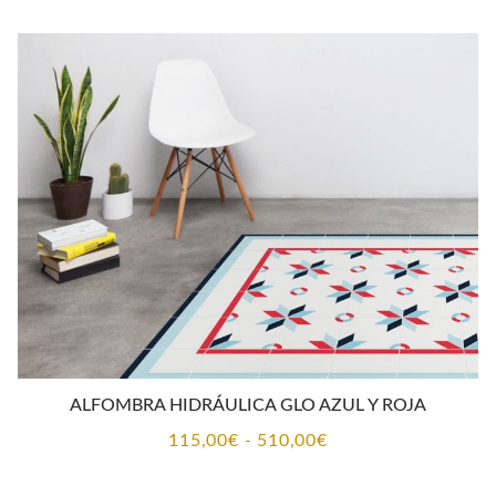
precios:
desde
115,00€
hasta
510,00€
ALFOMBRA HIDRÁULICA GLO AZUL Y ROJA
Rango
115,00
€
-
510,00
€
de