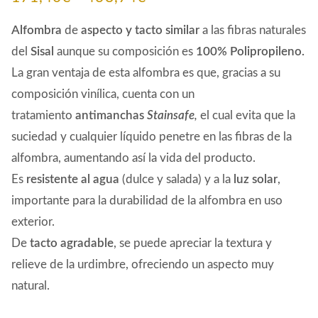
de
Alfombra
de
aspecto y tacto similar
a las fibras naturales
precios:
del
Sisal
aunque su composición es
100% Polipropileno.
La gran ventaja de esta alfombra es que, gracias a su
desde
composición vinílica, cuenta con un
171,40€
tratamiento
antimanchas
Stainsafe
,
el cual evita que la
hasta
suciedad y cualquier líquido penetre en las fibras de la
438,74€
alfombra, aumentando así la vida del producto.
Es
resistente al agua
(dulce y salada) y a la
luz solar
,
importante para la durabilidad de la alfombra en uso
exterior.
De
tacto agradable
, se puede apreciar la textura y
relieve de la urdimbre, ofreciendo un aspecto muy
natural.