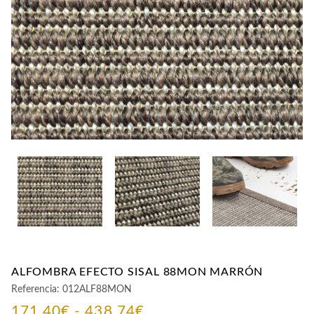
CONTACTO
ALFOMBRA EFECTO SISAL 88MON MARRÓN
Referencia:
012ALF88MON
Rango
171,40
€
-
438,74
€