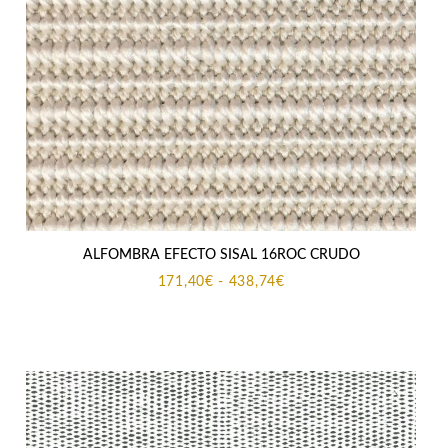
ALFOMBRA EFECTO SISAL 16ROC CRUDO
Rango
171,40
€
-
438,74
€
de
precios:
desde
171,40€
hasta
438,74€