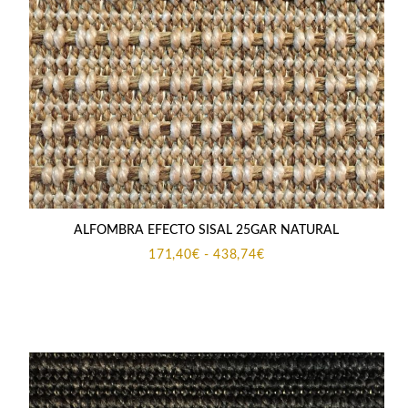
ALFOMBRA EFECTO SISAL 25GAR NATURAL
Rango
171,40
€
-
438,74
€
de
precios:
desde
171,40€
hasta
438,74€