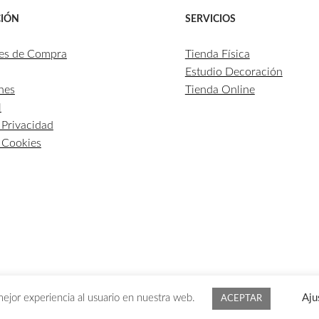
IÓN
SERVICIOS
es de Compra
Tienda Física
Estudio Decoración
nes
Tienda Online
l
e Privacidad
e Cookies
mejor experiencia al usuario en nuestra web.
Aju
1 DE AGOSTO SE GESTIONARÁN A PARTIR DEL 1 DE SE
ACEPTAR