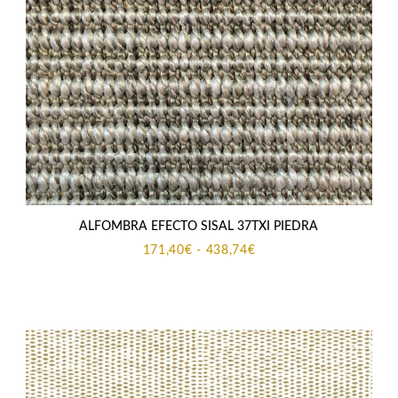
ALFOMBRA EFECTO SISAL 37TXI PIEDRA
Rango
171,40
€
-
438,74
€
de
precios:
desde
171,40€
hasta
438,74€