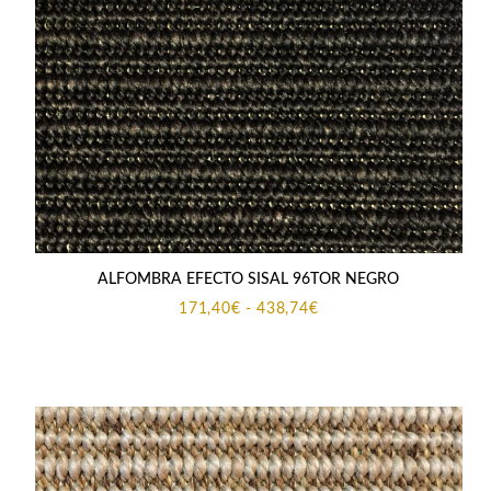
ALFOMBRA EFECTO SISAL 96TOR NEGRO
Rango
171,40
€
-
438,74
€
de
precios:
desde
171,40€
hasta
438,74€