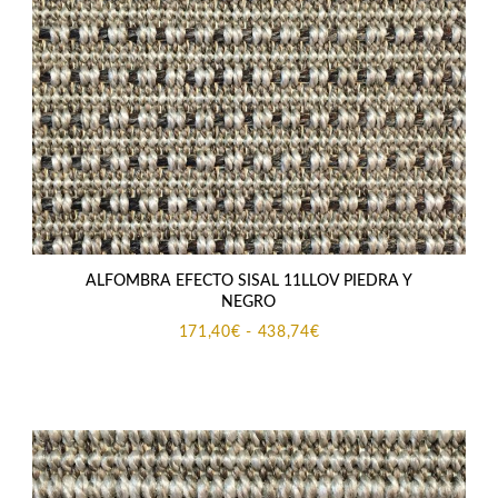
ALFOMBRA EFECTO SISAL 11LLOV PIEDRA Y
NEGRO
Rango
171,40
€
-
438,74
€
de
precios:
desde
171,40€
hasta
438,74€