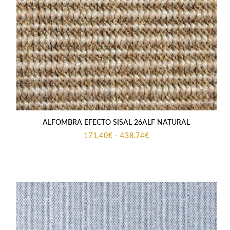
ALFOMBRA EFECTO SISAL 26ALF NATURAL
Rango
171,40
€
-
438,74
€
de
precios:
desde
171,40€
hasta
438,74€