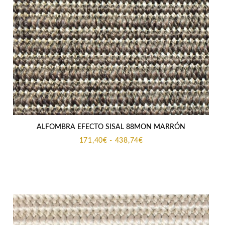
ALFOMBRA EFECTO SISAL 88MON MARRÓN
Rango
171,40
€
-
438,74
€
de
precios:
desde
171,40€
hasta
438,74€