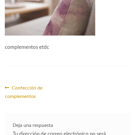
CONTACTO
complementos etdc
Navegación
Anterior:
Confección de
complementos
de
entradas
Deja una respuesta
Tu dirección de correo electrónico no será