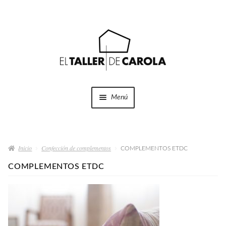
Ir
Ir
a
al
la
contenido
navegación
Menú
SHOP
Expandi
el
Inicio
Confección de complementos
menú
COMPLEMENTOS ETDC
PROYECTOS
hijo
COMPLEMENTOS ETDC
QUÉ HACEMOS
QUIÉNES SOMOS