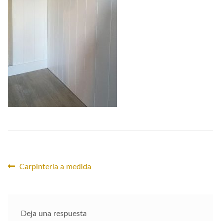
CONTACTO
Navegación
Anterior:
Carpintería a medida
de
entradas
Deja una respuesta