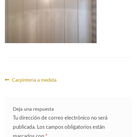
CONTACTO
Navegación
Anterior:
Carpintería a medida
de
entradas
Deja una respuesta
Tu dirección de correo electrónico no será
publicada.
Los campos obligatorios están
marcados con
*