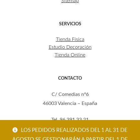
Sitemap
SERVICIOS
Tienda Física
Estudio Decoración
Tienda Online
CONTACTO
C/ Comedias nº6
46003 Valencia – España
Tel. 96 391 33 21
Mov. 620 123 461
LOS PEDIDOS REALIZADOS DEL 1 AL 31 DE
carola@eltallerdecarola.com
AGOSTO SE GESTIONARÁN A PARTIR DEL 1 DE