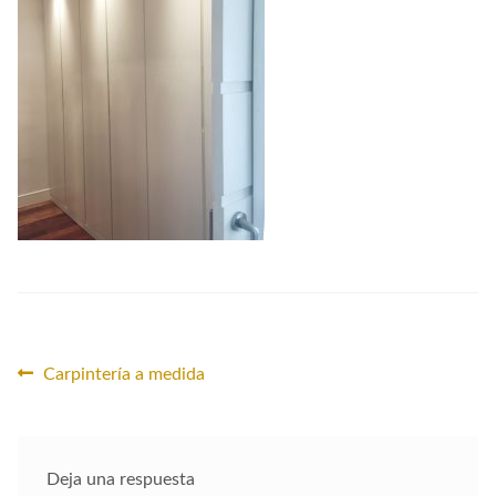
CONTACTO
Navegación
Anterior:
Carpintería a medida
de
entradas
Deja una respuesta