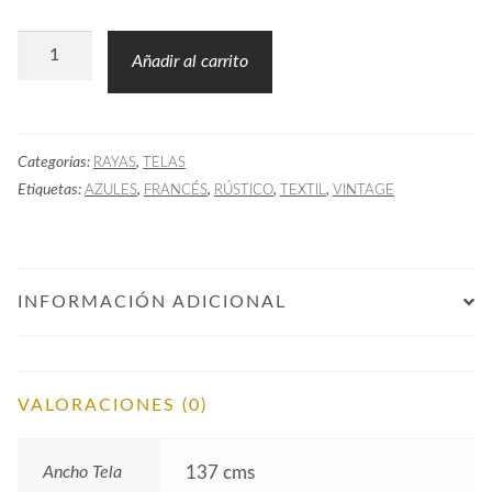
Tela
Añadir al carrito
Rayas
GST
Azul
Categorías:
,
RAYAS
TELAS
Claro
Etiquetas:
,
,
,
,
AZULES
FRANCÉS
RÚSTICO
TEXTIL
VINTAGE
cantidad
INFORMACIÓN ADICIONAL
VALORACIONES (0)
Ancho Tela
137 cms