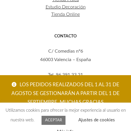
Estudio Decoración
Tienda Online
CONTACTO
C/ Comedias nº6
46003 Valencia – España
Tel. 96 391 33 21
Mov. 620 123 461
LOS PEDIDOS REALIZADOS DEL 1 AL 31 DE
carola@eltallerdecarola.com
AGOSTO SE GESTIONARÁN A PARTIR DEL 1 DE
SEPTIEMBRE. MUCHAS GRACIAS
© El Taller de Carola 2026
Utilizamos cookies para ofrecer la mejor experiencia al usuario en
ACEPTAR
nuestra web.
Ajustes de cookies
ACEPTAR
0