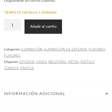
Disponible en otros colores.
TIEMPO DE ENTREGA: 4 SEMANAS
Plafón
Añadir al carrito
Exterior
BEL
Gris
Categorías:
,
,
,
ILUMINACIÓN
ILUMINACIÓN DE EXTERIOR
PLAFONES
cantidad
PLAFONES
Etiquetas:
,
,
,
,
,
EXTERIOR
GRISES
INDUSTRIAL
METAL
RÚSTICO
,
TERRAZA
VINTAGE
INFORMACIÓN ADICIONAL