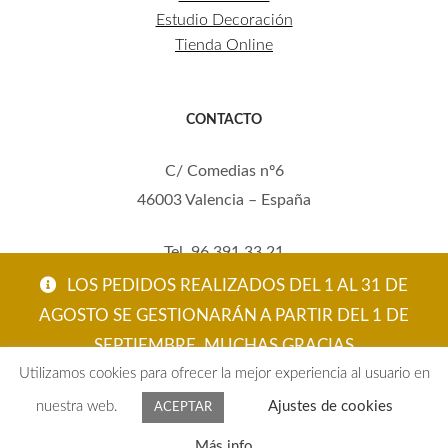
Estudio Decoración
Tienda Online
CONTACTO
C/ Comedias nº6
46003 Valencia – España
Tel. 96 391 33 21
Mov. 620 123 461
LOS PEDIDOS REALIZADOS DEL 1 AL 31 DE
carola@eltallerdecarola.com
AGOSTO SE GESTIONARÁN A PARTIR DEL 1 DE
SEPTIEMBRE. MUCHAS GRACIAS
© El Taller de Carola 2026
Utilizamos cookies para ofrecer la mejor experiencia al usuario en
ACEPTAR
nuestra web.
Ajustes de cookies
ACEPTAR
0
Más info