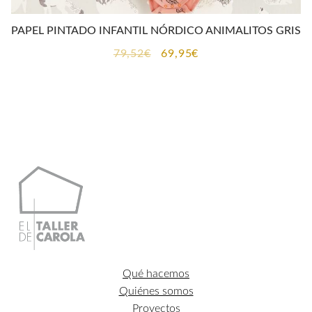
PAPEL PINTADO INFANTIL NÓRDICO ANIMALITOS GRIS
El
El
79,52
€
69,95
€
precio
precio
original
actual
era:
es:
79,52€.
69,95€.
Qué hacemos
Quiénes somos
Proyectos