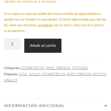
TIEMPO DE ENTREGA: 2 SEMANAS
Si se realiza un segundo pedido del mismo modelo de papel pintado es
posible que las tintadas no sean iguales. Si tienes alguna duda para calcular
los rollos que necesitas,
escríbenos
con en ancho x alto cms de la pared y
te ayudaremos.
Papel
Añadir al carrito
Pintado
Textura
Fibra
Categorías:
,
,
GEOMÉTRICOS
PAPEL PINTADO
TEXTURAS
Azul
Etiquetas:
,
,
,
,
,
AZUL
AZULES
GEOMÉTRICOS
PAPEL PINTADO
RÚSTICO
cantidad
VINÍLICO
INFORMACIÓN ADICIONAL