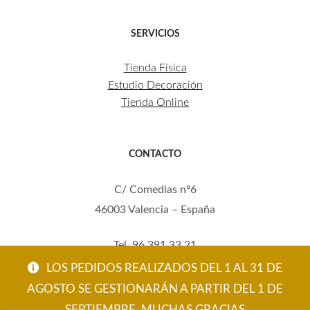
SERVICIOS
Tienda Física
Estudio Decoración
Tienda Online
CONTACTO
C/ Comedias nº6
46003 Valencia – España
Tel. 96 391 33 21
Mov. 620 123 461
LOS PEDIDOS REALIZADOS DEL 1 AL 31 DE
carola@eltallerdecarola.com
AGOSTO SE GESTIONARÁN A PARTIR DEL 1 DE
SEPTIEMBRE. MUCHAS GRACIAS