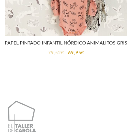
PAPEL PINTADO INFANTIL NÓRDICO ANIMALITOS GRIS
El
El
79,52
€
69,95
€
precio
precio
original
actual
era:
es:
79,52€.
69,95€.