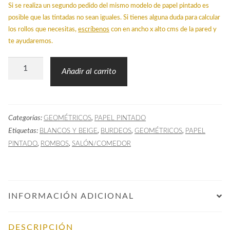
Si se realiza un segundo pedido del mismo modelo de papel pintado es
posible que las tintadas no sean iguales. Si tienes alguna duda para calcular
los rollos que necesitas,
escríbenos
con en ancho x alto cms de la pared y
te ayudaremos.
Papel
Añadir al carrito
Pintado
SHU
Geométrico
Categorías:
,
GEOMÉTRICOS
PAPEL PINTADO
Rombos
Etiquetas:
,
,
,
BLANCOS Y BEIGE
BURDEOS
GEOMÉTRICOS
PAPEL
Burdeos
,
,
PINTADO
ROMBOS
SALÓN/COMEDOR
cantidad
INFORMACIÓN ADICIONAL
DESCRIPCIÓN