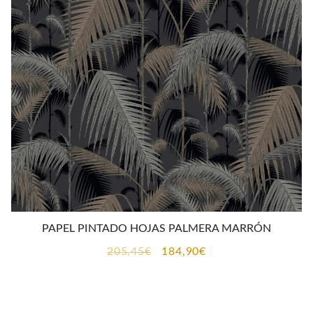
PAPEL PINTADO HOJAS PALMERA MARRÓN
El
El
205,45
€
184,90
€
precio
precio
original
actual
era:
es: