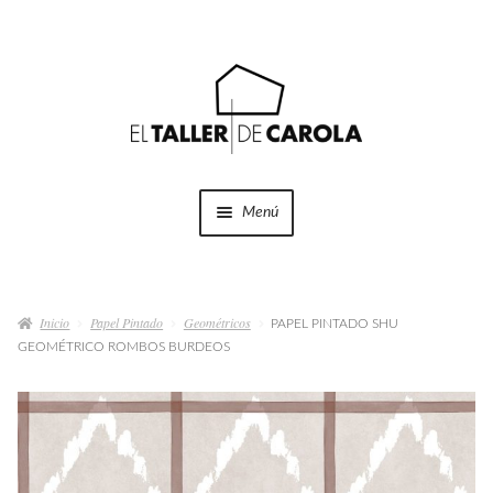
Ir
Ir
a
al
la
contenido
navegación
Menú
SHOP
Expandi
el
Inicio
Papel Pintado
Geométricos
menú
PAPEL PINTADO SHU
PROYECTOS
GEOMÉTRICO ROMBOS BURDEOS
hijo
QUÉ HACEMOS
QUIÉNES SOMOS