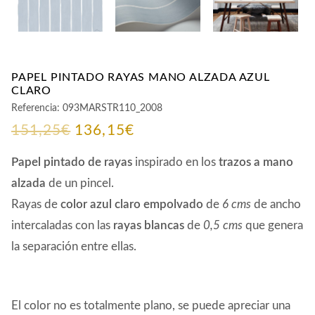
PAPEL PINTADO RAYAS MANO ALZADA AZUL
CLARO
Referencia:
093MARSTR110_2008
El
El
151,25
€
136,15
€
precio
precio
Papel pintado de rayas
inspirado en los
trazos a mano
original
actual
alzada
de un pincel.
Rayas de
color azul claro empolvado
de
6 cms
de ancho
era:
es:
intercaladas con las
rayas blancas
de
0,5 cms
que genera
151,25€.
136,15€.
la separación entre ellas.
El color no es totalmente plano, se puede apreciar una