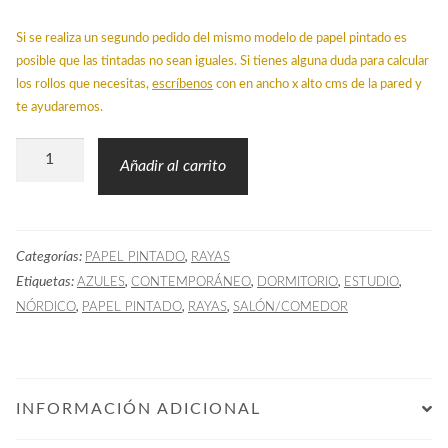
Si se realiza un segundo pedido del mismo modelo de papel pintado es
posible que las tintadas no sean iguales. Si tienes alguna duda para calcular
los rollos que necesitas,
escríbenos
con en ancho x alto cms de la pared y
te ayudaremos.
Papel
Añadir al carrito
Pintado
Rayas
Mano
Categorías:
,
PAPEL PINTADO
RAYAS
Alzada
Etiquetas:
,
,
,
,
AZULES
CONTEMPORÁNEO
DORMITORIO
ESTUDIO
Azul
,
,
,
NÓRDICO
PAPEL PINTADO
RAYAS
SALÓN/COMEDOR
Claro
cantidad
INFORMACIÓN ADICIONAL