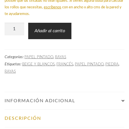
posible que las tintadas no sean iguales. Si tienes alguna duda para calcular
los rollos que necesitas,
escríbenos
con en ancho x alto cms de la pared y
te ayudaremos.
Papel
Añadir al carrito
Pintado
Rayas
COL
Categorías:
,
PAPEL PINTADO
RAYAS
Piedra
Etiquetas:
,
,
,
,
BEIGE Y BLANCOS
FRANCÉS
PAPEL PINTADO
PIEDRA
cantidad
RAYAS
INFORMACIÓN ADICIONAL
DESCRIPCIÓN