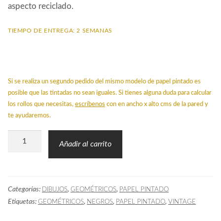
aspecto reciclado.
TIEMPO DE ENTREGA: 2 SEMANAS
Si se realiza un segundo pedido del mismo modelo de papel pintado es
posible que las tintadas no sean iguales. Si tienes alguna duda para calcular
los rollos que necesitas,
escríbenos
con en ancho x alto cms de la pared y
te ayudaremos.
Papel
Añadir al carrito
Pintado
PIN
Geométrico
Categorías:
,
,
DIBUJOS
GEOMÉTRICOS
PAPEL PINTADO
Negro
Etiquetas:
,
,
,
GEOMÉTRICOS
NEGROS
PAPEL PINTADO
VINTAGE
cantidad