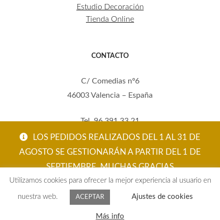
Estudio Decoración
Tienda Online
CONTACTO
C/ Comedias nº6
46003 Valencia – España
Tel. 96 391 33 21
Mov. 620 123 461
LOS PEDIDOS REALIZADOS DEL 1 AL 31 DE
carola@eltallerdecarola.com
AGOSTO SE GESTIONARÁN A PARTIR DEL 1 DE
SEPTIEMBRE. MUCHAS GRACIAS
© El Taller de Carola 2026
Utilizamos cookies para ofrecer la mejor experiencia al usuario en
ACEPTAR
nuestra web.
Ajustes de cookies
ACEPTAR
0
Más info