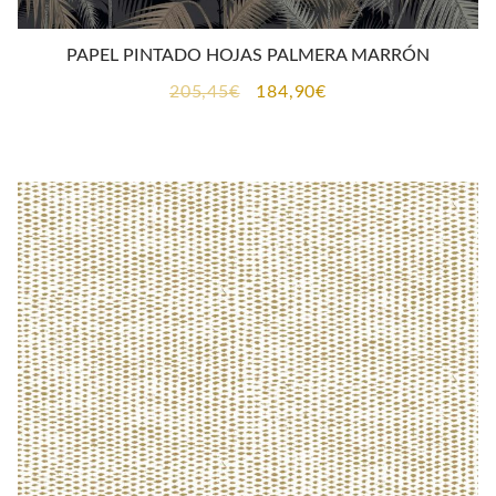
PAPEL PINTADO HOJAS PALMERA MARRÓN
El
El
205,45
€
184,90
€
precio
precio
original
actual
era:
es:
205,45€.
184,90€.