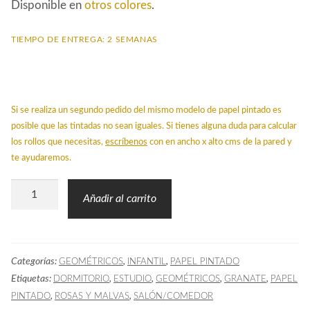
Disponible en
otros colores
.
TIEMPO DE ENTREGA: 2 SEMANAS
Si se realiza un segundo pedido del mismo modelo de papel pintado es
posible que las tintadas no sean iguales. Si tienes alguna duda para calcular
los rollos que necesitas,
escríbenos
con en ancho x alto cms de la pared y
te ayudaremos.
Papel
Añadir al carrito
Pintado
ESP
Geométrico
Categorías:
,
,
GEOMÉTRICOS
INFANTIL
PAPEL PINTADO
Granate
Etiquetas:
,
,
,
,
DORMITORIO
ESTUDIO
GEOMÉTRICOS
GRANATE
PAPEL
cantidad
,
,
PINTADO
ROSAS Y MALVAS
SALÓN/COMEDOR