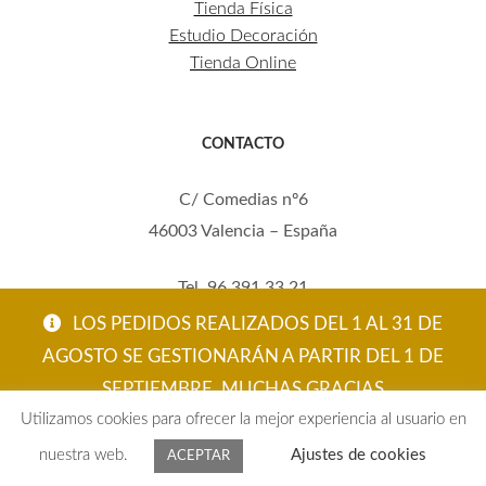
Tienda Física
Estudio Decoración
Tienda Online
CONTACTO
C/ Comedias nº6
46003 Valencia – España
Tel. 96 391 33 21
Mov. 620 123 461
LOS PEDIDOS REALIZADOS DEL 1 AL 31 DE
carola@eltallerdecarola.com
AGOSTO SE GESTIONARÁN A PARTIR DEL 1 DE
SEPTIEMBRE. MUCHAS GRACIAS
© El Taller de Carola 2026
Utilizamos cookies para ofrecer la mejor experiencia al usuario en
ACEPTAR
nuestra web.
Ajustes de cookies
ACEPTAR
0