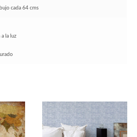
ibujo cada 64 cms
a la luz
turado