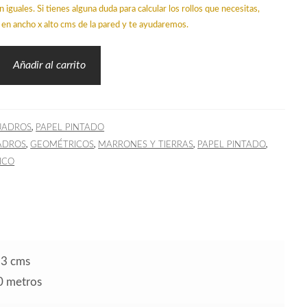
n iguales. Si tienes alguna duda para calcular los rollos que necesitas,
en ancho x alto cms de la pared y te ayudaremos.
Añadir al carrito
,
UADROS
PAPEL PINTADO
,
,
,
,
ADROS
GEOMÉTRICOS
MARRONES Y TIERRAS
PAPEL PINTADO
ICO
53 cms
10 metros