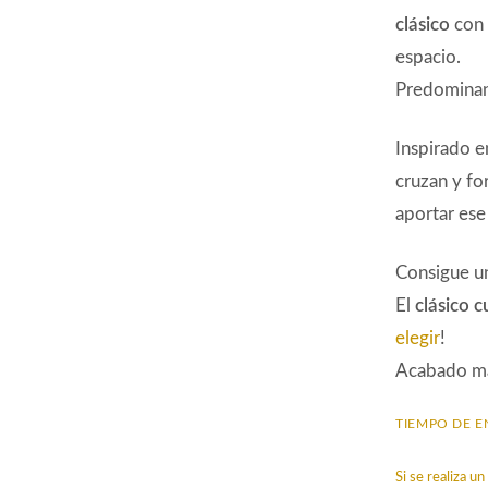
clásico
con 
espacio.
Predominan
Inspirado e
cruzan y f
aportar es
Consigue un
El
clásico 
elegir
!
Acabado m
TIEMPO DE E
Si se realiza 