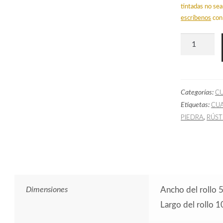
tintadas no sea
escríbenos
con 
Papel
Pintado
Cuadros
Escoceses
Categorías:
C
Gris
Etiquetas:
CU
Perla
,
PIEDRA
RÚST
cantidad
Dimensiones
Ancho del rollo 
Largo del rollo 