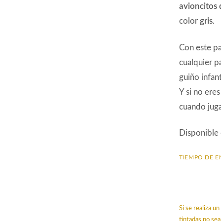
avioncitos 
color
gris
.
Con este pa
cualquier p
guiño infant
Y si no ere
cuando juga
Disponible
TIEMPO DE E
Si se realiza 
tintadas no sea