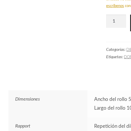
escríbenos
con 
Papel
Pintado
Avioncitos
Gris
Categorías:
DI
cantidad
Etiquetas:
DO
Dimensiones
Ancho del rollo 
Largo del rollo 
Rapport
Repetición del d