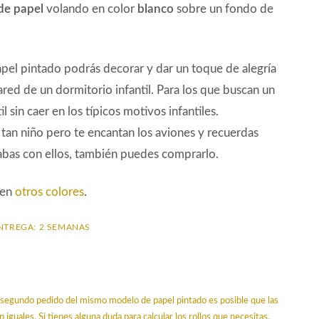
de papel
volando en color
blanco
sobre un fondo de
pel pintado podrás decorar y dar un toque de alegría
ared de un dormitorio infantil. Para los que buscan un
il sin caer en los típicos motivos infantiles.
s tan niño pero te encantan los aviones y recuerdas
bas con ellos, también puedes comprarlo.
 en
otros colores
.
NTREGA: 2 SEMANAS
un segundo pedido del mismo modelo de papel pintado es posible que las
n iguales. Si tienes alguna duda para calcular los rollos que necesitas,