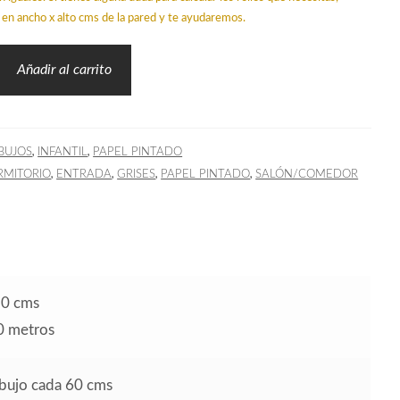
en ancho x alto cms de la pared y te ayudaremos.
Añadir al carrito
,
,
BUJOS
INFANTIL
PAPEL PINTADO
,
,
,
,
RMITORIO
ENTRADA
GRISES
PAPEL PINTADO
SALÓN/COMEDOR
50 cms
10 metros
ibujo cada 60 cms