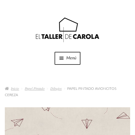
Ir
Ir
a
al
la
contenido
navegación
Menú
SHOP
Expandi
el
Inicio
Papel Pintado
Dibujos
menú
PAPEL PINTADO AVIONCITOS
PROYECTOS
CEREZA
hijo
QUÉ HACEMOS
QUIÉNES SOMOS