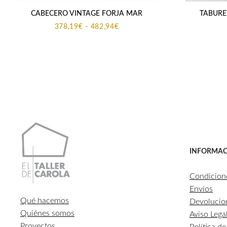
CABECERO VINTAGE FORJA MAR
TABURE
Rango
378,19
€
-
482,94
€
de
precios:
desde
378,19€
hasta
482,94€
INFORMAC
Condicion
Envíos
Qué hacemos
Devolucio
Quiénes somos
Aviso Lega
Proyectos
Política d