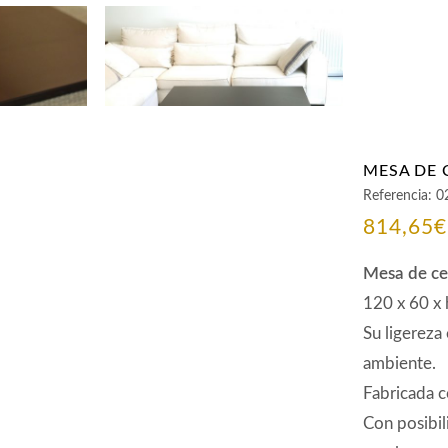
MESA DE 
Referencia:
0
814,65
€
Mesa de ce
120 x 60 x
Su ligereza
ambiente.
Fabricada c
Con posibil