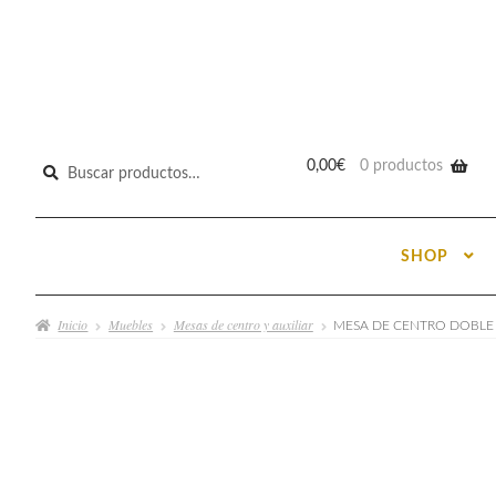
Buscar
0,00
€
0 productos
por:
SHOP
Inicio
Muebles
Mesas de centro y auxiliar
MESA DE CENTRO DOBLE