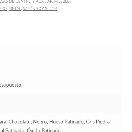
,
SAS DE CENTRO Y AUXILIAR
MUEBLES
,
,
RRO
METAL
SALÓN/COMEDOR
resupuesto.
hara, Chocolate, Negro, Hueso Patinado, Gris Piedra
rial Patinado, Óxido Patinado