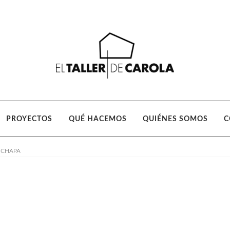
Ir
Ir
a
al
la
contenido
navegación
PROYECTOS
QUÉ HACEMOS
QUIÉNES SOMOS
C
 CHAPA