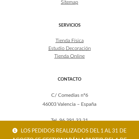
Sitemap
SERVICIOS
Tienda Física
Estudio Decoración
Tienda Online
CONTACTO
C/ Comedias nº6
46003 Valencia – España
Tel. 96 391 33 21
Mov. 620 123 461
LOS PEDIDOS REALIZADOS DEL 1 AL 31 DE
carola@eltallerdecarola.com