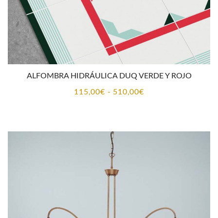
ALFOMBRA HIDRÁULICA DUQ VERDE Y ROJO
Rango
115,00
€
-
510,00
€
de
precios:
desde
115,00€
hasta
510,00€