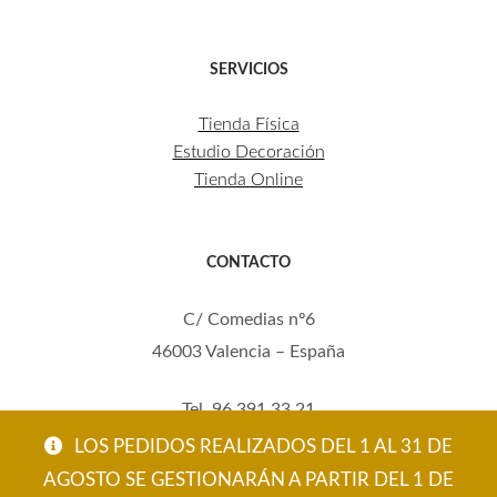
SERVICIOS
Tienda Física
Estudio Decoración
Tienda Online
CONTACTO
C/ Comedias nº6
46003 Valencia – España
Tel. 96 391 33 21
Mov. 620 123 461
LOS PEDIDOS REALIZADOS DEL 1 AL 31 DE
carola@eltallerdecarola.com
AGOSTO SE GESTIONARÁN A PARTIR DEL 1 DE