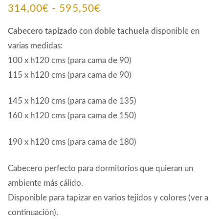
Rango
314,00
€
-
595,50
€
de
Cabecero tapizado
con
doble tachuela
disponible en
precios:
varias medidas:
100 x h120 cms (para cama de 90)
desde
115 x h120 cms (para cama de 90)
314,00€
hasta
145 x h120 cms (para cama de 135)
595,50€
160 x h120 cms (para cama de 150)
190 x h120 cms (para cama de 180)
Cabecero perfecto para dormitorios que quieran un
ambiente más cálido.
Disponible para tapizar en varios tejidos y colores (ver a
continuación).