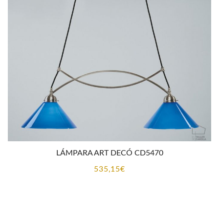
LÁMPARA ART DECÓ CD5470
535,15
€