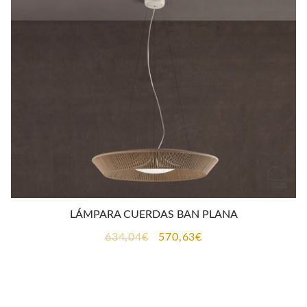
LÁMPARA CUERDAS BAN PLANA
El
El
634,04
€
570,63
€
precio
precio
original
actual
era:
es: