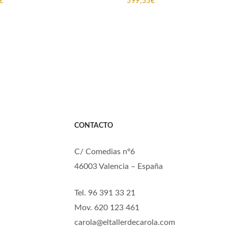
Rango
€
599,55
€
de
precios:
desde
197,20€
hasta
223,85€
CONTACTO
C/ Comedias nº6
46003 Valencia – España
Tel. 96 391 33 21
Mov. 620 123 461
carola@eltallerdecarola.com