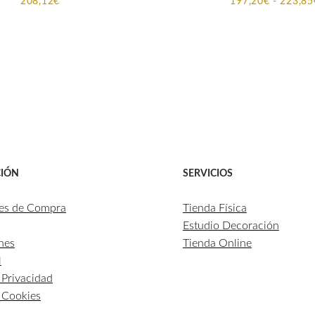
208,12
€
197,20
€
-
223,85
IÓN
SERVICIOS
es de Compra
Tienda Física
Estudio Decoración
nes
Tienda Online
l
e Privacidad
e Cookies