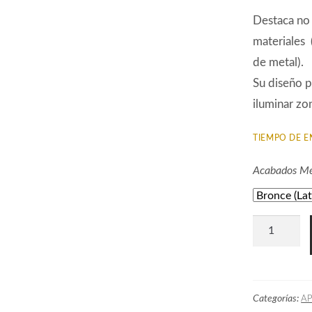
Destaca no 
materiales 
de metal).
Su diseño p
iluminar zo
TIEMPO DE E
Acabados Me
Aplique
Art
Decó
AA84123
Categorías:
AP
cantidad