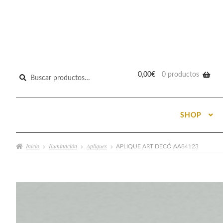
Buscar
0,00
€
0 productos
por:
SHOP
Inicio
Iluminación
Apliques
APLIQUE ART DECÓ AA84123