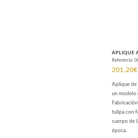
APLIQUE 
Referencia:
0
201,20
€
Aplique de 
un modelo d
Fabricación
tulipa con 
cuerpo de l
época.