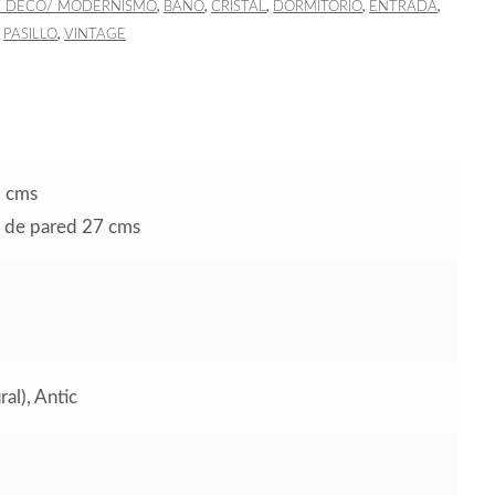
,
,
,
,
,
T DECÓ/ MODERNISMO
BAÑO
CRISTAL
DORMITORIO
ENTRADA
,
,
PASILLO
VINTAGE
5 cms
o de pared 27 cms
al), Antic