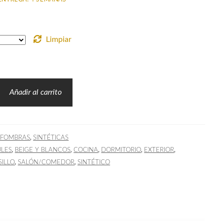
Limpiar
Añadir al carrito
,
LFOMBRAS
SINTÉTICAS
,
,
,
,
,
ULES
BEIGE Y BLANCOS
COCINA
DORMITORIO
EXTERIOR
,
,
SILLO
SALÓN/COMEDOR
SINTÉTICO