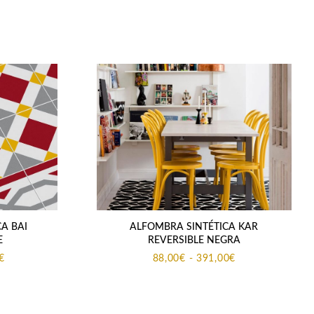
A BAI
ALFOMBRA SINTÉTICA KAR
E
REVERSIBLE NEGRA
Rango
Rango
€
88,00
€
-
391,00
€
de
de
precios:
precios:
desde
desde
115,00€
88,00€