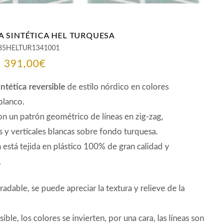
 SINTÉTICA HEL TURQUESA
85HELTUR1341001
Rango
-
391,00
€
de
ntética reversible
de estilo nórdico en colores
precios:
blanco.
n un patrón geométrico de líneas en zig-zag,
desde
s y verticales blancas sobre fondo turquesa.
88,00€
 está tejida en plástico 100% de gran calidad y
hasta
.
391,00€
radable, se puede apreciar la textura y relieve de la
sible, los colores se invierten, por una cara, las líneas son