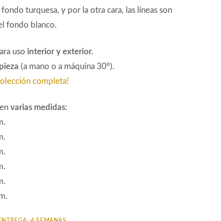
 fondo turquesa, y por la otra cara, las líneas son
el fondo blanco.
ara uso
interior y exterior.
mpieza
(a mano o a máquina 30º).
colección completa!
 en
varias medidas
:
m.
m.
m.
m.
m.
m.
ENTREGA: 4 SEMANAS