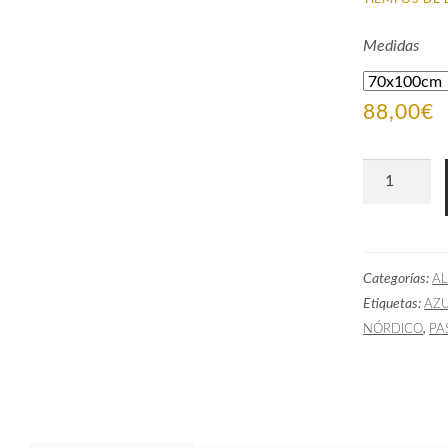
Medidas
88,00
€
Alfombra
Sintética
HEL
Turquesa
Categorías:
A
cantidad
Etiquetas:
AZ
,
NÓRDICO
PA