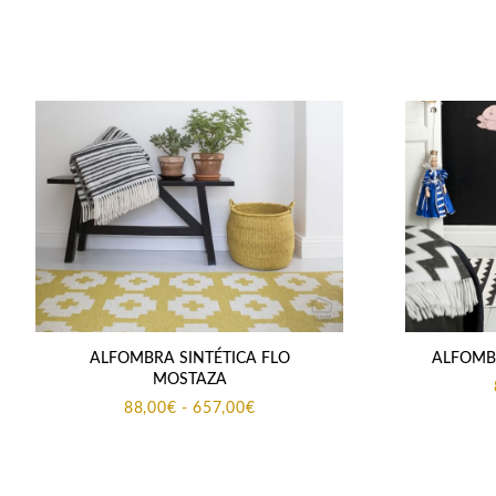
ALFOMBRA SINTÉTICA FLO
ALFOMBR
MOSTAZA
Rango
88,00
€
-
657,00
€
de
precios:
desde
88,00€