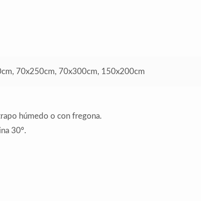
0cm, 70x250cm, 70x300cm, 150x200cm
 trapo húmedo o con fregona.
na 30º.