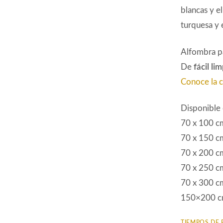
blancas y el
turquesa y 
Alfombra p
De
fácil li
Conoce la 
Disponible
70 x 100 c
70 x 150 c
70 x 200 c
70 x 250 c
70 x 300 c
150×200 c
TIEMPOS DE 