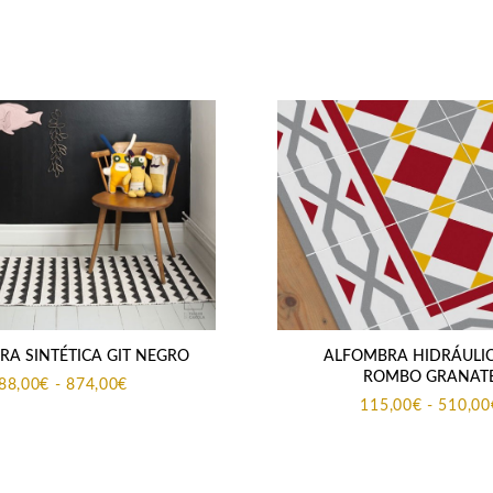
ALFOMBRA HIDRÁULIC
A SINTÉTICA GIT NEGRO
ROMBO GRANAT
Rango
88,00
€
-
874,00
€
de
115,00
€
-
510,00
precios:
desde
88,00€
hasta