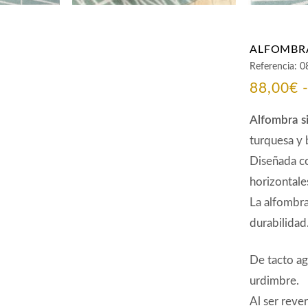
ALFOMBRA
Referencia:
0
88,00
€
Alfombra si
turquesa y 
Diseñada co
horizontale
La alfombra
durabilidad
De tacto ag
urdimbre.
Al ser rever