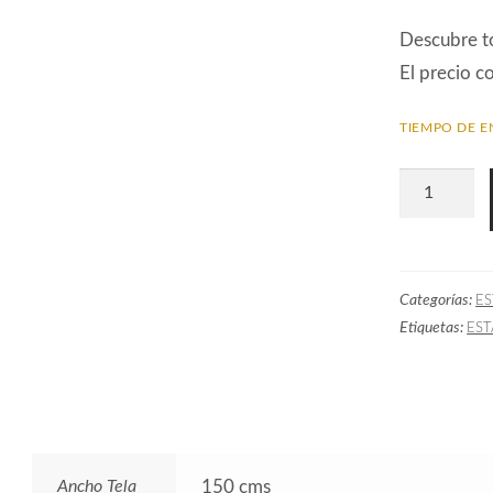
Descubre t
El precio c
TIEMPO DE E
Tela
Ikat
Exterior
Negro
Categorías:
E
cantidad
Etiquetas:
ES
Ancho Tela
150 cms