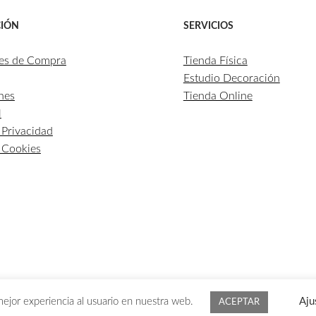
IÓN
SERVICIOS
es de Compra
Tienda Física
Estudio Decoración
nes
Tienda Online
l
e Privacidad
e Cookies
mejor experiencia al usuario en nuestra web.
Aju
1 DE AGOSTO SE GESTIONARÁN A PARTIR DEL 1 DE SE
ACEPTAR