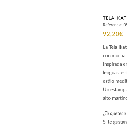
TELA IKA
Referencia:
0
92,20
€
La
Tela Ika
con mucha 
Inspirada e
lenguas, es
estilo medi
Un estampa
alto martin
¿Te apetece
Si te gusta