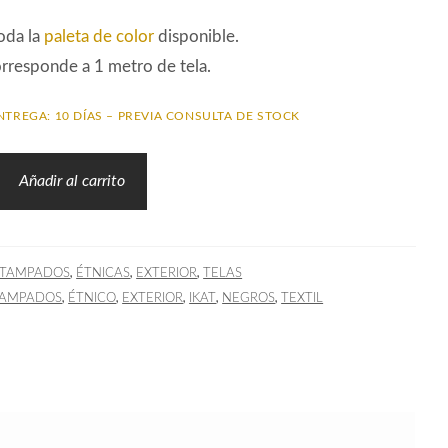
oda la
paleta de color
disponible.
orresponde a 1 metro de tela.
NTREGA: 10 DÍAS – PREVIA CONSULTA DE STOCK
Añadir al carrito
,
,
,
STAMPADOS
ÉTNICAS
EXTERIOR
TELAS
,
,
,
,
,
TAMPADOS
ÉTNICO
EXTERIOR
IKAT
NEGROS
TEXTIL