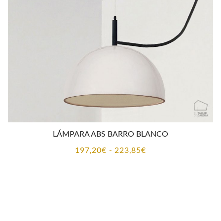
510,00€
LÁMPARA ABS BARRO BLANCO
Rango
197,20
€
-
223,85
€
de
precios:
desde
197,20€
hasta