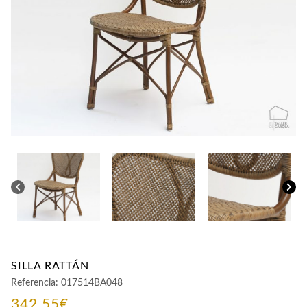
CONTACTO
SILLA RATTÁN
Referencia:
017514BA048
342,55
€