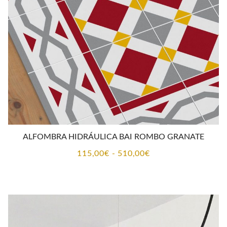
ALFOMBRA HIDRÁULICA BAI ROMBO GRANATE
Rango
115,00
€
-
510,00
€
de
precios:
desde
115,00€
hasta